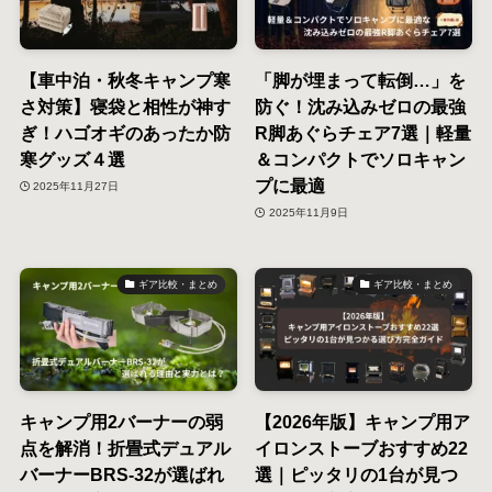
【車中泊・秋冬キャンプ寒
「脚が埋まって転倒…」を
さ対策】寝袋と相性が神す
防ぐ！沈み込みゼロの最強
ぎ！ハゴオギのあったか防
R脚あぐらチェア7選｜軽量
寒グッズ４選
＆コンパクトでソロキャン
プに最適
2025年11月27日
2025年11月9日
ギア比較・まとめ
ギア比較・まとめ
キャンプ用2バーナーの弱
【2026年版】キャンプ用ア
点を解消！折畳式デュアル
イロンストーブおすすめ22
バーナーBRS-32が選ばれ
選｜ピッタリの1台が見つ