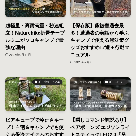
超軽量・高耐荷重・秒速組
【保存版】熊被害過去最
立！Naturehike折畳テーブ
多！遭遇者の実話から学ぶ
ルミニがソロキャンプで最
キャンプで使える熊対策グ
強な理由
ッズおすすめ12選＋行動マ
ニュアル
2025年9月11日
2025年9月2日
ギア比較・まとめ
ギアレビュー
ビアキューブで冷たさキー
【隠しコマンド解説あり】
プ！自宅＆キャンプでも使
ベアボーンズ エジソンライ
える保冷アイテムのおすす
トスティックLED2.0「吊