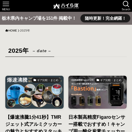
MENU
Search
栃木県内キャンプ場を151件 掲載中！
随時更新！完全網羅！
HOME
2025年
2025年
– date –
ギア比較・まとめ
ギア比較・まとめ
【爆速沸騰1分41秒】TMR
日本製高精度Figaroセンサ
ジェット式アルミクッカー
ー搭載でおすすめ！キャン
の魅力とおすすめスタッキ
プ用一酸化炭素チェッカー