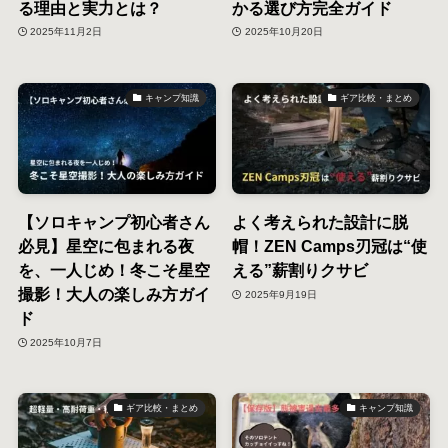
る理由と実力とは？
かる選び方完全ガイド
2025年11月2日
2025年10月20日
キャンプ知識
ギア比較・まとめ
【ソロキャンプ初心者さん
よく考えられた設計に脱
必見】星空に包まれる夜
帽！ZEN Camps刃冠は“使
を、一人じめ！冬こそ星空
える”薪割りクサビ
撮影！大人の楽しみ方ガイ
2025年9月19日
ド
2025年10月7日
ギア比較・まとめ
キャンプ知識