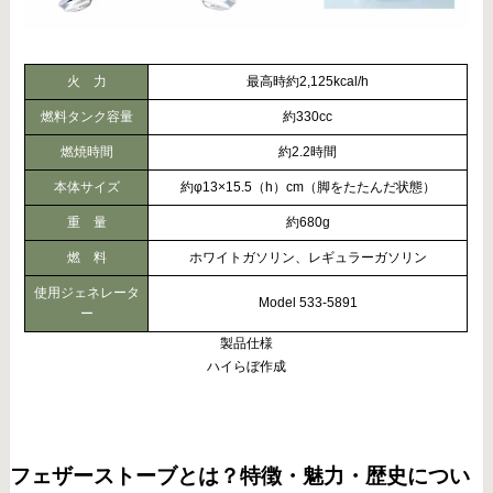
火 力
最高時約2,125kcal/h
燃料タンク容量
約330cc
燃焼時間
約2.2時間
本体サイズ
約φ13×15.5（h）cm（脚をたたんだ状態）
重 量
約680g
燃 料
ホワイトガソリン、レギュラーガソリン
使用ジェネレータ
Model 533-5891
ー
製品仕様
ハイらぼ作成
フェザーストーブとは？特徴・魅力・歴史につい