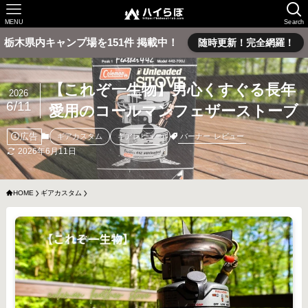
MENU
Search
栃木県内キャンプ場を151件 掲載中！
随時更新！完全網羅！
【これぞ一生物】男心くすぐる長年
2026
6/11
愛用のコールマンフェザーストーブ
広告
バーナー
レビュー
ギアカスタム
ギアレビュー
2026年6月11日
HOME
ギアカスタム