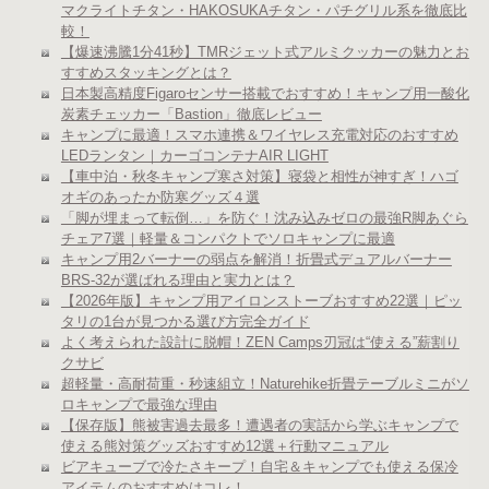
マクライトチタン・HAKOSUKAチタン・パチグリル系を徹底比
較！
【爆速沸騰1分41秒】TMRジェット式アルミクッカーの魅力とお
すすめスタッキングとは？
日本製高精度Figaroセンサー搭載でおすすめ！キャンプ用一酸化
炭素チェッカー「Bastion」徹底レビュー
キャンプに最適！スマホ連携＆ワイヤレス充電対応のおすすめ
LEDランタン｜カーゴコンテナAIR LIGHT
【車中泊・秋冬キャンプ寒さ対策】寝袋と相性が神すぎ！ハゴ
オギのあったか防寒グッズ４選
「脚が埋まって転倒…」を防ぐ！沈み込みゼロの最強R脚あぐら
チェア7選｜軽量＆コンパクトでソロキャンプに最適
キャンプ用2バーナーの弱点を解消！折畳式デュアルバーナー
BRS-32が選ばれる理由と実力とは？
【2026年版】キャンプ用アイロンストーブおすすめ22選｜ピッ
タリの1台が見つかる選び方完全ガイド
よく考えられた設計に脱帽！ZEN Camps刃冠は“使える”薪割り
クサビ
超軽量・高耐荷重・秒速組立！Naturehike折畳テーブルミニがソ
ロキャンプで最強な理由
【保存版】熊被害過去最多！遭遇者の実話から学ぶキャンプで
使える熊対策グッズおすすめ12選＋行動マニュアル
ビアキューブで冷たさキープ！自宅＆キャンプでも使える保冷
アイテムのおすすめはコレ！