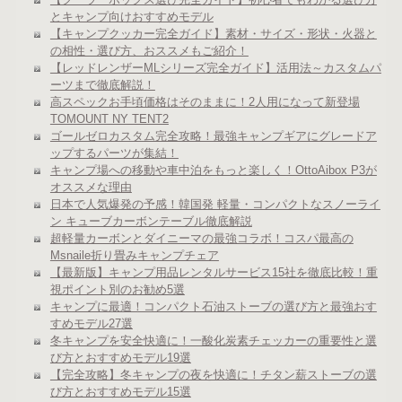
とキャンプ向けおすすめモデル
【キャンプクッカー完全ガイド】素材・サイズ・形状・火器と
の相性・選び方、おススメもご紹介！
【レッドレンザーMLシリーズ完全ガイド】活用法～カスタムパ
ーツまで徹底解説！
高スペックお手頃価格はそのままに！2人用になって新登場
TOMOUNT NY TENT2
ゴールゼロカスタム完全攻略！最強キャンプギアにグレードア
ップするパーツが集結！
キャンプ場への移動や車中泊をもっと楽しく！OttoAibox P3が
オススメな理由
日本で人気爆発の予感！韓国発 軽量・コンパクトなスノーライ
ン キューブカーボンテーブル徹底解説
超軽量カーボンとダイニーマの最強コラボ！コスパ最高の
Msnaile折り畳みキャンプチェア
【最新版】キャンプ用品レンタルサービス15社を徹底比較！重
視ポイント別のお勧め5選
キャンプに最適！コンパクト石油ストーブの選び方と最強おす
すめモデル27選
冬キャンプを安全快適に！一酸化炭素チェッカーの重要性と選
び方とおすすめモデル19選
【完全攻略】冬キャンプの夜を快適に！チタン薪ストーブの選
び方とおすすめモデル15選