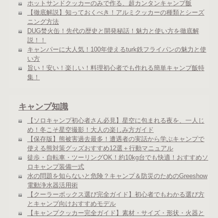
ホットサンドクッカーのみで作る、超カンタンキャンプ飯
【徹底解説】知っておくべき！アルミクッカーの種類とシーズ
ニング方法
DUG焚火缶！先代の歴史と開発秘話！魅力と使い方を徹底解
説！！
キャンパーに大人気！100年使えるturk鉄フライパンの魅力と使
い方
旨い！安い！楽しい！料理初心者でも作れる簡単キャンプ飯特
集！
キャンプ知識
【ソロキャンプ初心者さん必見】星空に包まれる夜を、一人じ
め！冬こそ星空撮影！大人の楽しみ方ガイド
【保存版】熊被害過去最多！遭遇者の実話から学ぶキャンプで
使える熊対策グッズおすすめ12選＋行動マニュアル
徒歩・自転車・ツーリングOK！約10kg台でも快適！おすすめソ
ロキャンプ装備一式
水の問題を知らないと危険？キャンプ＆防災のためのGreeshow
電動浄水器活用術
【クーラーボックス選び完全ガイド】初心者でもわかる選び方
とキャンプ向けおすすめモデル
【キャンプクッカー完全ガイド】素材・サイズ・形状・火器と