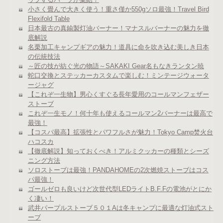
小さく畳んで大きく使う！重さ僅か550gソロ最強！Travel Bird
Flexifold Table
日本最古の真鍮製灯油バーナー！マナスルバーナーの魅力を徹
底解説
名栗加工キャンプギアの魅力！道具に命を吹き込む美しき日本
の伝統技法
～匠の技が紡ぐ光の物語～SAKAKI Gear名もなきランタン暁
蛇口交換とステッカーカスタムで楽しむ！ミンテージウォータ
ージャグ
【これぞ一生物】男心くすぐる長年愛用のコールマンフェザー
ストーブ
これぞ一生モノ！何十年も使えるコールマン2バーナーは最高で
最強！
【コスパ最高】拡張性とパワフルさが魅力！Tokyo Camp焚火台
ハコスカ
【徹底解説】知っておくべき！アルミクッカーの種類とシーズ
ニング方法
ソロストーブは最強！PANDAHOMEの2次燃焼ストーブはコス
パ最強！
ゴールゼロも良いけど次世代型LEDライトB.F.Fの電池がとにか
く凄い！
武井パープルストーブ５０１Aは冬キャンプに最適な灯油式スト
ーブ