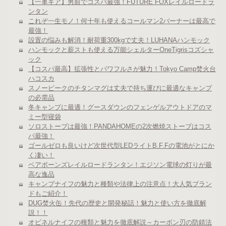
【一軍ギア】男前でコスパ最強！FUTURE FOXレイルロードラ
ンタン
これぞ一生モノ！何十年も使えるコールマン2バーナーは最高で
最強！
設置の悩みも解消！耐荷重300kgで丈夫！LUHANAハンモック
ハンモックと薪ストも使える万能シェルターOneTigrisコズシャ
ック
【コスパ最高】拡張性とパワフルさが魅力！Tokyo Camp焚火台
ハコスカ
スノーピークのチタンマグは丈夫で持ち運びに最適なキャンプ
の必需品
冬キャンプに最適！グースダウンのフェンゲルアウトドアのマ
ミー型寝袋
ソロストーブは最強！PANDAHOMEの2次燃焼ストーブはコス
パ最強！
ゴールゼロも良いけど次世代型LEDライトB.F.Fの電池がとにか
く凄い！
ベアボーンズレイルロードランタン！エジソン電球の灯りが最
高な逸品
キャンプナイフの魅力と種類や法律上の注意点！大人気ブラン
ドもご紹介！
DUG焚火缶！先代の歴史と開発秘話！魅力と使い方を徹底解
説！！
オピネルナイフの種類と魅力を徹底解説～カーボン刃の防錆法