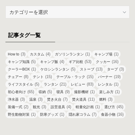
カ
テ
ゴ
リ
記事タグ一覧
ー
(3)
(4)
(1)
(1)
How to
カスタム
ガソリンランタン
キャンプ場
(5)
(4)
(53)
(16)
キャンプ知識
キャンプ飯
ギア比較
クッカー
(1)
(5)
(13)
(3)
クーラーBOX
ケロシンランタン
ストーブ
タープ
(8)
(15)
(15)
(19)
チェアー
テント
テーブル・ラック
バーナー
(5)
(21)
(83)
(1)
ライフスタイル
ランタン
レビュー
レンタル
(65)
(5)
(9)
(1)
(1)
初心者向け
収納
寝具
撮影機材
楽しみ方
(3)
(3)
(7)
(11)
(3)
浄水器
温泉
焚き火台
焚火道具
燃料
(2)
(3)
(4)
(1)
(45)
装備一式
観光
設営道具
軽量化計画
選び方
(1)
(1)
(7)
(16)
野生動物対策
防寒グッズ
隠れ家コラム
食器小物