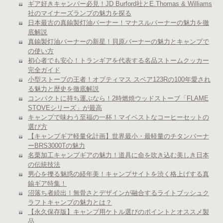
ギア好きキャンパー必見！JD Burford社とE.Thomas & Williams
社のマイナーズランプの魅力を探る
日本最古の真鍮製灯油バーナー！マナスルバーナーの魅力を徹
底解説
真鍮製灯油バーナーの新星！貝原バーナーの魅力とキャンプで
の使い方
初心者でも安心！トランギアを代表する名品ストームクッカー
完全ガイド
小型ストーブの王者！オプティマス スベア123Rの100年愛され
る魅力と歴史を徹底解説
コンパクトに持ち運ぶなら！2時燃焼ウッドストーブ「FLAME
STOVEシリーズ」が最高
キャンプで味わう至福の一杯！マイベストなコーヒーセットの
選び方
【キャンプギア軽量化計画】世界最小・最軽量のチタンバーナ
ーBRS3000Tの魅力
名栗加工キャンプギアの魅力！道具に命を吹き込む美しき日本
の伝統技法
男心を擽る魅惑の経年美！キャンプサイトを渋く格上げする真
鍮ギア特集！
沼落ち者続出！無骨さとデザインが融合するライトブッシュク
ラフトキャンプの魅力とは？
【永久保存版】キャンプ用ケトル選びのポイントとオススメ製
品