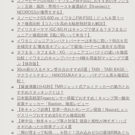
スノーピークGS-600・イワタニFW-FS01におすすめのオプショ
ン｜五徳・風防・専用ケースを厳選紹介【N-projectと
NEOROSSが優秀すぎる】
スノーピークGS-600 vs イワタニFW-FS01｜どっちを買うべ
き？徹底比較【コスパを高める輻射熱対策も解説】
アイリスオーヤマ IGC-M1-H はキャンプで使える？タフまるジ
ュニアと徹底比較【風に弱いって本当？】
イワタニ ジュニアコンパクトバーナーは本当に買い？弱点を完
全補完する“魔改造オプション”で最強バーナーに進化する理由
タフまる・タフまるJr・XG・ジュニアコンパクトの違いを徹底
比較｜イワタニのキャンプバーナー4種を用途別マッピングで選
ぶ【保存版】
30cm薪が入るチタン焚火台おすすめ5選｜TABI・TABI BASE・
マクライトチタン・HAKOSUKAチタン・パチグリル系を徹底比
較！
【爆速沸騰1分41秒】TMRジェット式アルミクッカーの魅力とお
すすめスタッキングとは？
日本製高精度Figaroセンサー搭載でおすすめ！キャンプ用一酸化
炭素チェッカー「Bastion」徹底レビュー
【冬キャンプ必携】世界一売れた4シーズン寝袋！Nuucaヒュッ
ゲスリープおすすめ全5モデル徹底比較
【車中泊・秋冬キャンプ寒さ対策】寝袋と相性が神すぎ！ハゴ
オギのあったか防寒グッズ４選
「脚が埋まって転倒…」を防ぐ！沈み込みゼロの最強R脚あぐら