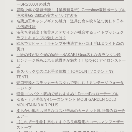
ーBRS3000Tの魅力
冒険少年で話題沸騰！【業界新発想】Greeshow電動ポータブル
浄水器GS-2801の実力がヤバすぎる
名栗加工キャンプギアの魅力！道具に命を吹き込む美しき日本
の伝統技法
沼落ち者続出！無骨さとデザインが融合するライトブッシュク
ラフトキャンプの魅力とは？
欧米で大ヒット！キャンプを快適するハゴオギLEDライトZ2の
実力！
～匠の技が紡ぐ光の物語～SAKAKI Gear名もなきランタン暁
ビンテージ感あふれる武骨さが魅力！H7project アイロンストー
ブ
高スペックなのにお手頃価格！TOMOUNTソロテントNY
TENT1
蛇口交換とステッカーカスタムで楽しむ！ミンテージウォータ
ージャグ
軽量コンパクト収納で超おすすめ！DesertFoxローテーブル
ゆる～くお洒落な4シーズンテント MOBI GARDEN COLD
MOUNTAIN 3 AIR PLUS
柔らかい地面も得意なコスパ最高のカーミット風 折畳みローチ
ェアー
【これぞ一生物】男心くすぐる長年愛用のコールマンフェザー
ストーブ