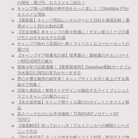
の相性・選び方、おススメもご紹介！
キャンプ場への移動や車中泊をもっと楽しく！OttoAibox P3が
オススメな理由
【最新版】キャンプ用品レンタルサービス15社を徹底比較！重
視ポイント別のお勧め5選
【完全攻略】冬キャンプの夜を快適に！チタン薪ストーブの選
び方とおすすめモデル15選
キャンプで味わう至福の一杯！マイベストなコーヒーセットの
選び方
【キャンプギア軽量化計画】世界最小・最軽量のチタンバーナ
ーBRS3000Tの魅力
冒険少年で話題沸騰！【業界新発想】Greeshow電動ポータブル
浄水器GS-2801の実力がヤバすぎる
男心を擽る魅惑の経年美！キャンプサイトを渋く格上げする真
鍮ギア特集！
沼落ち者続出！無骨さとデザインが融合するライトブッシュク
ラフトキャンプの魅力とは？
【永久保存版】キャンプ用ケトル選びのポイントとオススメ製
品
高スペックなのにお手頃価格！TOMOUNTソロテントNY
TENT1
【徹底解説】知っておくべき！アルミクッカーの種類とシーズ
ニング方法
【初心者必見】テントの加水分解とは？？対策・復活法まで徹