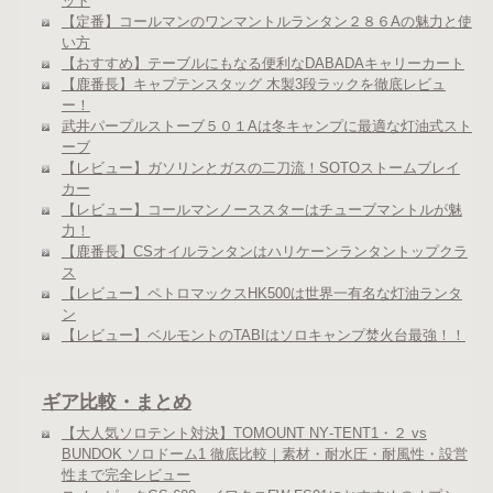
ット
【定番】コールマンのワンマントルランタン２８６Aの魅力と使
い方
【おすすめ】テーブルにもなる便利なDABADAキャリーカート
【鹿番長】キャプテンスタッグ 木製3段ラックを徹底レビュ
ー！
武井パープルストーブ５０１Aは冬キャンプに最適な灯油式スト
ーブ
【レビュー】ガソリンとガスの二刀流！SOTOストームブレイ
カー
【レビュー】コールマンノーススターはチューブマントルが魅
力！
【鹿番長】CSオイルランタンはハリケーンランタントップクラ
ス
【レビュー】ペトロマックスHK500は世界一有名な灯油ランタ
ン
【レビュー】ベルモントのTABIはソロキャンプ焚火台最強！！
ギア比較・まとめ
【大人気ソロテント対決】TOMOUNT NY‑TENT1・２ vs
BUNDOK ソロドーム1 徹底比較｜素材・耐水圧・耐風性・設営
性まで完全レビュー