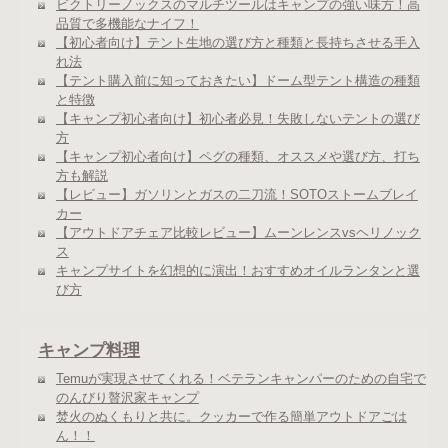
ビクトリーノックスのマルチツールはキャンプの強い味方！高
品質で多機能なナイフ！
【初心者向け】テント生地の選び方と種類と長持ちさせる手入
れ法
【テント購入前に知っておきたい】ドーム型テント構造の種類
と特徴
【キャンプ初心者向け】初心者必見！失敗しないテントの選び
方
【キャンプ初心者向け】ペグの種類、オススメや選び方、打ち
方も解説
【レビュー】ガソリンとガスの二刀流！SOTOストームブレイ
カー
【アウトドアチェア比較レビュー】ムーンレンスvsヘリノック
ス
キャンプサイトを幻想的に演出！おすすめオイルランタンと選
び方
キャンプ料理
Temuが実現させてくれる！ベテランキャンパーのための自宅で
のんびり贅沢家キャンプ
焚火のぬくもりと共に。クッカーで作る簡単アウトドアごは
ん！！