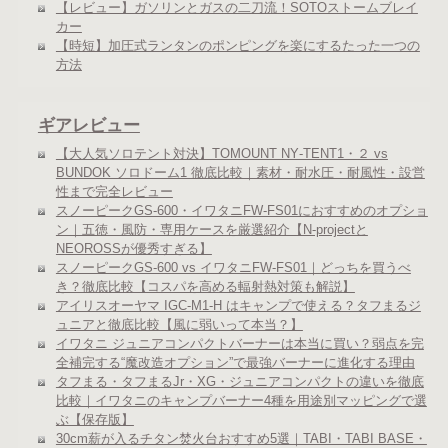
【レビュー】ガソリンとガスの二刀流！SOTOストームブレイ
カー
【時短】加圧式ランタンのポンピングを楽にするたった一つの
方法
ギアレビュー
【大人気ソロテント対決】TOMOUNT NY‑TENT1・２ vs
BUNDOK ソロドーム1 徹底比較｜素材・耐水圧・耐風性・設営
性まで完全レビュー
スノーピークGS-600・イワタニFW-FS01におすすめのオプショ
ン｜五徳・風防・専用ケースを厳選紹介【N-projectと
NEOROSSが優秀すぎる】
スノーピークGS-600 vs イワタニFW-FS01｜どっちを買うべ
き？徹底比較【コスパを高める輻射熱対策も解説】
アイリスオーヤマ IGC-M1-H はキャンプで使える？タフまるジ
ュニアと徹底比較【風に弱いって本当？】
イワタニ ジュニアコンパクトバーナーは本当に買い？弱点を完
全補完する“魔改造オプション”で最強バーナーに進化する理由
タフまる・タフまるJr・XG・ジュニアコンパクトの違いを徹底
比較｜イワタニのキャンプバーナー4種を用途別マッピングで選
ぶ【保存版】
30cm薪が入るチタン焚火台おすすめ5選｜TABI・TABI BASE・