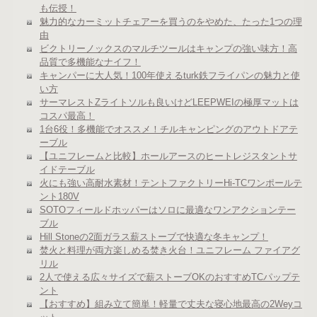
も伝授！
魅力的なカーミットチェアーを買うのをやめた、たった1つの理
由
ビクトリーノックスのマルチツールはキャンプの強い味方！高
品質で多機能なナイフ！
キャンパーに大人気！100年使えるturk鉄フライパンの魅力と使
い方
サーマレストZライトソルも良いけどLEEPWEIの極厚マットは
コスパ最高！
1台6役！多機能でオススメ！チルキャンピングのアウトドアテ
ーブル
【ユニフレームと比較】ホールアースのヒートレジスタントサ
イドテーブル
火にも強い高耐水素材！テントファクトリーHi-TCワンポールテ
ント180V
SOTOフィールドホッパーはソロに最適なワンアクションテー
ブル
Hill Stoneの2面ガラス薪ストーブで快適な冬キャンプ！
焚火と料理が両方楽しめる焚き火台！ユニフレーム ファイアグ
リル
2人で使える広々サイズで薪ストーブOKのおすすめTCパップテ
ント
【おすすめ】組み立て簡単！軽量で丈夫な寝心地最高の2Weyコ