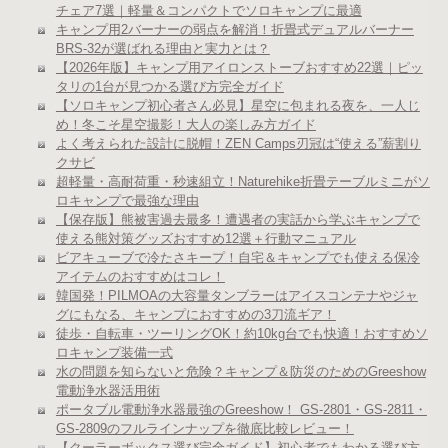
チェア7選｜軽量＆コンパクトでソロキャンプに最適
キャンプ用2バーナーの弱点を解消！折畳式デュアルバーナー
BRS-32が選ばれる理由と実力とは？
【2026年版】キャンプ用アイロンストーブおすすめ22選｜ピッ
タリの1台が見つかる選び方完全ガイド
【ソロキャンプ初心者さん必見】星空に包まれる夜を、一人じ
め！冬こそ星空撮影！大人の楽しみ方ガイド
よく考えられた設計に脱帽！ZEN Camps刃冠は“使える”薪割り
クサビ
超軽量・高耐荷重・秒速組立！Naturehike折畳テーブルミニがソ
ロキャンプで最強な理由
【保存版】熊被害過去最多！遭遇者の実話から学ぶキャンプで
使える熊対策グッズおすすめ12選＋行動マニュアル
ビアキューブで冷たさキープ！自宅＆キャンプでも使える保冷
アイテムのおすすめはコレ！
韓国発！PILMOAの大容量タンブラーはアイスコンテナやジャ
グにもなる、キャンプにおすすめの3刀流ギア！
徒歩・自転車・ツーリングOK！約10kg台でも快適！おすすめソ
ロキャンプ装備一式
水の問題を知らないと危険？キャンプ＆防災のためのGreeshow
電動浄水器活用術
ポータブル電動浄水器最強のGreeshow！ GS-2801・GS-2811・
GS-2809のフルラインナップを徹底比較レビュー！
【クーラーボックス選び完全ガイド】初心者でもわかる選び方