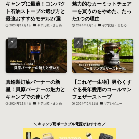
キャンプに最適！コンパク
魅力的なカーミットチェア
ト石油ストーブの選び方と
ーを買うのをやめた、たっ
最強おすすめモデル27選
た1つの理由
2024年12月1日
ギア比較・まとめ
2024年2月5日
ギア比較・まとめ
真鍮製灯油バーナーの新
【これぞ一生物】男心くす
星！貝原バーナーの魅力と
ぐる長年愛用のコールマン
キャンプでの使い方
フェザーストーブ
2024年11月4日
ギア比較・まとめ
2024年5月11日
ギアレビュー
＼ キャンプ用ポータブル電源がおすすめ ／