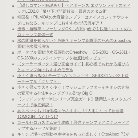
【隠しコマンド解説あり】ベアボーンズ エジソンライトスティ
ックLED2.0「吊り下げ問題解決」最適カスタム術
韓国発！PILMOAの大容量タンブラーはアイスコンテナやジャ
グにもなる、キャンプにおすすめの3刀流ギア！
徒歩・自転車・ツーリングOK！約10kg台でも快適！おすすめソ
ロキャンプ装備一式
水の問題を知らないと危険？キャンプ＆防災のためのGreeshow
電動浄水器活用術
ポータブル電動浄水器最強のGreeshow！ GS-2801・GS-2811・
GS-2809のフルラインナップを徹底比較レビュー！
【クーラーボックス選び完全ガイド】初心者でもわかる選び方
とキャンプ向けおすすめモデル
小さく運べるIGTテーブルならコレ１択！SEIDOコンパクトロ
ーテーブル「クリフト」
小さく畳んで大きく使う！ブッシュクラフターイチオシの究極
の変形する4in1キャンプグリルBitty Big Q
【レッドレンザーMLシリーズ完全ガイド】活用法～カスタムパ
ーツまで徹底解説！
高スペックお手頃価格はそのままに！2人用になって新登場
TOMOUNT NY TENT2
ゴールゼロカスタム完全攻略！最強キャンプギアにグレードア
ップするパーツが集結！
キャンプ場への移動や車中泊をもっと楽しく！OttoAibox P3が