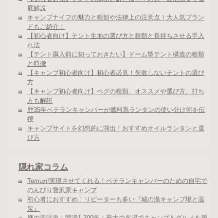
底解説
キャンプナイフの魅力と種類や法律上の注意点！大人気ブラン
ドもご紹介！
【初心者向け】テント生地の選び方と種類と長持ちさせる手入
れ法
【テント購入前に知っておきたい】ドーム型テント構造の種類
と特徴
【キャンプ初心者向け】初心者必見！失敗しないテントの選び
方
【キャンプ初心者向け】ペグの種類、オススメや選び方、打ち
方も解説
歴35年ベテランキャンパーが燃料系ランタンの使い分け術を伝
授
キャンプサイトを幻想的に演出！おすすめオイルランタンと選
び方
隠れ家コラム
Temuが実現させてくれる！ベテランキャンパーのための自宅で
のんびり贅沢家キャンプ
初心者におすすめ！リピーターも多い『城の湯キャンプ場と温
泉』
鹿の湯温泉！開湯1,300年！最古の名湯でキャンプ＆グルメを満