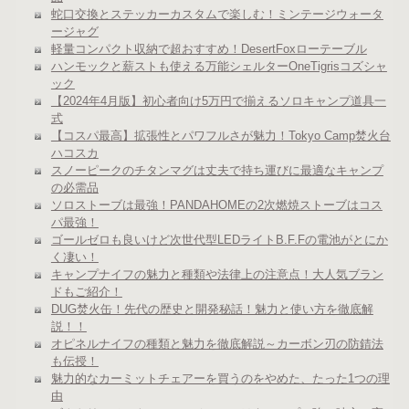
蛇口交換とステッカーカスタムで楽しむ！ミンテージウォータ
ージャグ
軽量コンパクト収納で超おすすめ！DesertFoxローテーブル
ハンモックと薪ストも使える万能シェルターOneTigrisコズシャ
ック
【2024年4月版】初心者向け5万円で揃えるソロキャンプ道具一
式
【コスパ最高】拡張性とパワフルさが魅力！Tokyo Camp焚火台
ハコスカ
スノーピークのチタンマグは丈夫で持ち運びに最適なキャンプ
の必需品
ソロストーブは最強！PANDAHOMEの2次燃焼ストーブはコス
パ最強！
ゴールゼロも良いけど次世代型LEDライトB.F.Fの電池がとにか
く凄い！
キャンプナイフの魅力と種類や法律上の注意点！大人気ブラン
ドもご紹介！
DUG焚火缶！先代の歴史と開発秘話！魅力と使い方を徹底解
説！！
オピネルナイフの種類と魅力を徹底解説～カーボン刃の防錆法
も伝授！
魅力的なカーミットチェアーを買うのをやめた、たった1つの理
由