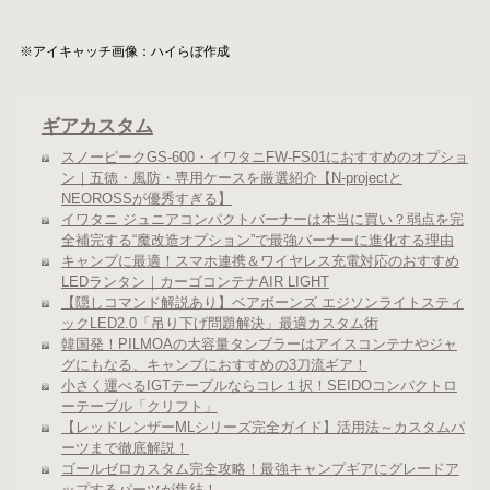
※アイキャッチ画像：ハイらぼ作成
ギアカスタム
スノーピークGS-600・イワタニFW-FS01におすすめのオプショ
ン｜五徳・風防・専用ケースを厳選紹介【N-projectと
NEOROSSが優秀すぎる】
イワタニ ジュニアコンパクトバーナーは本当に買い？弱点を完
全補完する“魔改造オプション”で最強バーナーに進化する理由
キャンプに最適！スマホ連携＆ワイヤレス充電対応のおすすめ
LEDランタン｜カーゴコンテナAIR LIGHT
【隠しコマンド解説あり】ベアボーンズ エジソンライトスティ
ックLED2.0「吊り下げ問題解決」最適カスタム術
韓国発！PILMOAの大容量タンブラーはアイスコンテナやジャ
グにもなる、キャンプにおすすめの3刀流ギア！
小さく運べるIGTテーブルならコレ１択！SEIDOコンパクトロ
ーテーブル「クリフト」
【レッドレンザーMLシリーズ完全ガイド】活用法～カスタムパ
ーツまで徹底解説！
ゴールゼロカスタム完全攻略！最強キャンプギアにグレードア
ップするパーツが集結！