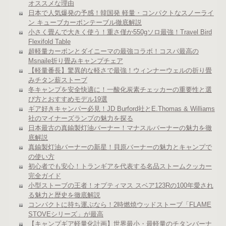
オススメな理由
日本で人気爆発の予感！韓国発 軽量・コンパクトなスノーライ
ン キューブカーボンテーブル徹底解説
小さく畳んで大きく使う！重さ僅か550gソロ最強！Travel Bird
Flexifold Table
超軽量カーボンとダイニーマの最強コラボ！コスパ最高の
Msnaile折り畳みキャンプチェア
【軽量番長】驚異的な軽さで最強！ウィンナーウェルの折り畳
みチタン薪ストーブ
冬キャンプを安全快適に！一酸化炭素チェッカーの重要性と選
び方とおすすめモデル19選
ギア好きキャンパー必見！JD Burford社とE.Thomas & Williams
社のマイナーズランプの魅力を探る
日本最古の真鍮製灯油バーナー！マナスルバーナーの魅力を徹
底解説
真鍮製灯油バーナーの新星！貝原バーナーの魅力とキャンプで
の使い方
初心者でも安心！トランギアを代表する名品ストームクッカー
完全ガイド
小型ストーブの王者！オプティマス スベア123Rの100年愛され
る魅力と歴史を徹底解説
コンパクトに持ち運ぶなら！2時燃焼ウッドストーブ「FLAME
STOVEシリーズ」が最高
【キャンプギア軽量化計画】世界最小・最軽量のチタンバーナ