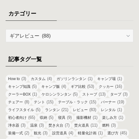
カ
イ
カテゴリー
ブ
カ
テ
ゴ
リ
記事タグ一覧
ー
(3)
(4)
(1)
(1)
How to
カスタム
ガソリンランタン
キャンプ場
(5)
(4)
(53)
(16)
キャンプ知識
キャンプ飯
ギア比較
クッカー
(1)
(5)
(13)
(3)
クーラーBOX
ケロシンランタン
ストーブ
タープ
(8)
(15)
(15)
(19)
チェアー
テント
テーブル・ラック
バーナー
(5)
(21)
(83)
(1)
ライフスタイル
ランタン
レビュー
レンタル
(65)
(5)
(9)
(1)
(1)
初心者向け
収納
寝具
撮影機材
楽しみ方
(3)
(3)
(7)
(11)
(3)
浄水器
温泉
焚き火台
焚火道具
燃料
(2)
(3)
(4)
(1)
(45)
装備一式
観光
設営道具
軽量化計画
選び方