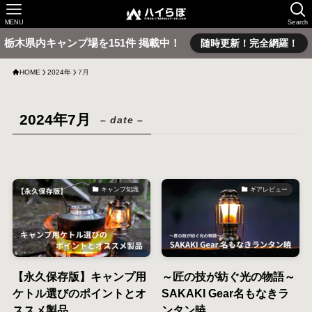
MENU
Search
栃木県内キャンプ場を151件 掲載中！
随時更新！完全網羅！
HOME
2024年
7月
2024年7月
– date –
キャンプ知識
ギアレビュー
【永久保存版】キャンプ用
～匠の技が紡ぐ光の物語～
ケトル選びのポイントとオ
SAKAKI Gear名もなきラ
ススメ製品
ンタン暁