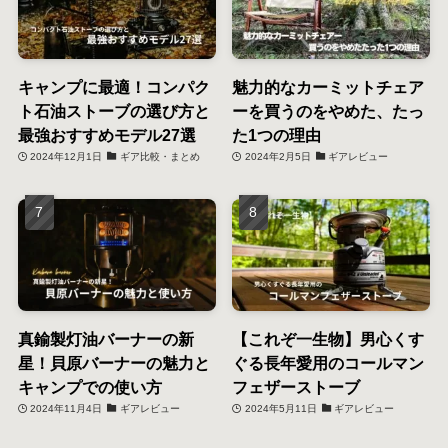
キャンプに最適！コンパク
魅力的なカーミットチェア
ト石油ストーブの選び方と
ーを買うのをやめた、たっ
最強おすすめモデル27選
た1つの理由
2024年12月1日
ギア比較・まとめ
2024年2月5日
ギアレビュー
真鍮製灯油バーナーの新
【これぞ一生物】男心くす
星！貝原バーナーの魅力と
ぐる長年愛用のコールマン
キャンプでの使い方
フェザーストーブ
2024年11月4日
ギアレビュー
2024年5月11日
ギアレビュー