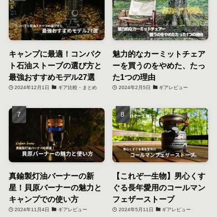
キャンプに最適！コンパク
魅力的なカーミットチェア
ト石油ストーブの選び方と
ーを買うのをやめた、たっ
最強おすすめモデル27選
た1つの理由
2024年12月1日
ギア比較・まとめ
2024年2月5日
ギアレビュー
真鍮製灯油バーナーの新
【これぞ一生物】男心くす
星！貝原バーナーの魅力と
ぐる長年愛用のコールマン
キャンプでの使い方
フェザーストーブ
2024年11月4日
ギアレビュー
2024年5月11日
ギアレビュー