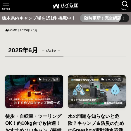
MENU
Search
栃木県内キャンプ場を151件 掲載中！
随時更新！完全網羅！
HOME
2025年
6月
2025年6月
– date –
キャンプ知識
キャンプ知識
徒歩・自転車・ツーリング
水の問題を知らないと危
OK！約10kg台でも快適！
険？キャンプ＆防災のため
おすすめソロキャンプ装備
のGreeshow電動浄水器活