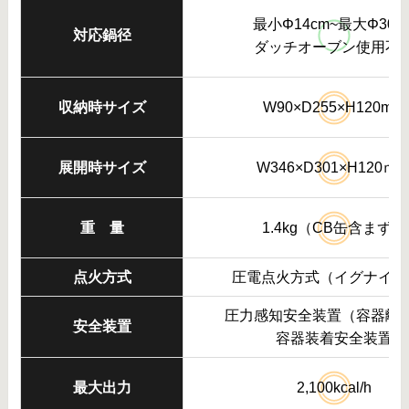
最小Φ14cm~最大Φ30c
対応鍋径
ダッチオーブン使用不
収納時サイズ
W90×D255×H120mm
展開時サイズ
W346×D301×H120ｍ
重 量
1.4kg（CB缶含まず）
点火方式
圧電点火方式（イグナイタ
圧力感知安全装置（容器離
安全装置
容器装着安全装置
最大出力
2,100kcal/h