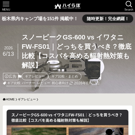
MENU
Search
栃木県内キャンプ場を151件 掲載中！
随時更新！完全網羅！
スノーピークGS-600 vs イワタニ
FW-FS01｜どっちを買うべき？徹底
2026
6/13
比較【コスパを高める輻射熱対策も
解説】
広告
ギアレビュー
ギア比較・まとめ
2026年6月13日
ギア比較
バーナー
レビュー
初心者向け
HOME
ギアレビュー