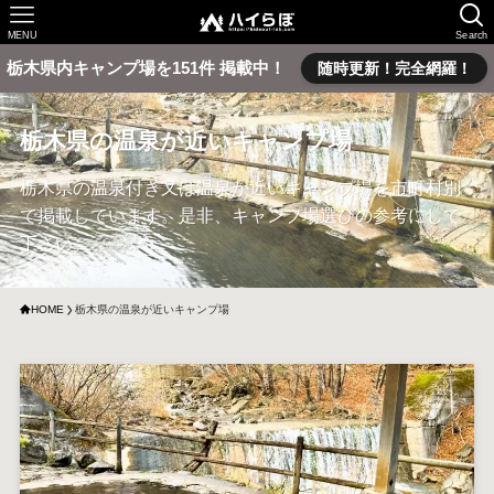
MENU
Search
栃木県内キャンプ場を151件 掲載中！
随時更新！完全網羅！
栃木県の温泉が近いキャンプ場
栃木県の温泉付き又は温泉が近いキャンプ場を市町村別
で掲載しています。是非、キャンプ場選びの参考にして
下さい。
HOME
栃木県の温泉が近いキャンプ場