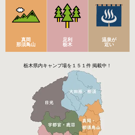
真岡
足利
温泉が
那須鳥山
栃木
近い
栃木県内キャンプ場を１５１件 掲載中！