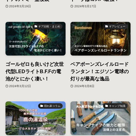
2024年3月19日
2024年3月17日
ギア比較・まとめ
ギアレビュー
ゴールゼロも良いけど次世
ベアボーンズレイルロード
代型LEDライトB.F.Fの電
ランタン！エジソン電球の
池がとにかく凄い！
灯りが最高な逸品
2024年3月12日
2024年3月8日
隠れ家コラム
キャンプ知識