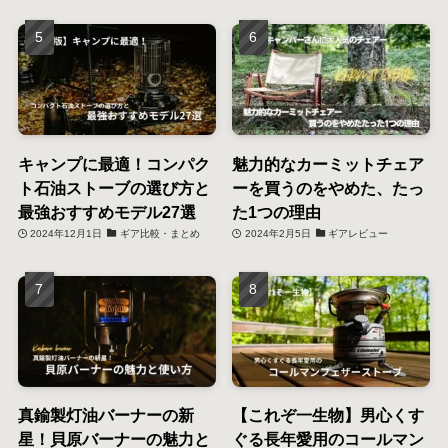
キャンプに最適！コンパク
魅力的なカーミットチェア
ト石油ストーブの選び方と
ーを買うのをやめた、たっ
最強おすすめモデル27選
た1つの理由
2024年12月1日
ギア比較・まとめ
2024年2月5日
ギアレビュー
真鍮製灯油バーナーの新
【これぞ一生物】男心くす
星！貝原バーナーの魅力と
ぐる長年愛用のコールマン