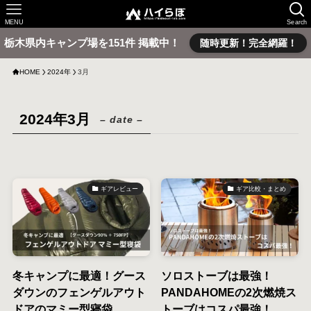
MENU
Search
栃木県内キャンプ場を151件 掲載中！
随時更新！完全網羅！
HOME
2024年
3月
2024年3月
– date –
ギアレビュー
ギア比較・まとめ
冬キャンプに最適！グース
ソロストーブは最強！
ダウンのフェンゲルアウト
PANDAHOMEの2次燃焼ス
ドアのマミー型寝袋
トーブはコスパ最強！