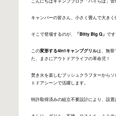
こんにちはキャンプブログ「ハイらぼ」管
キャンパーの皆さん、小さく畳んで大きく
そこで登場するのが、
です
「Bitty Big Q」
この
は、無骨
変形する4in1キャンプグリル
た、まさにアウトドアライフの革命児！
焚き火を楽しむブッシュクラフターからソ
トドアシーンで活躍します。
特許取得済みの組立不要設計により、設置
さらに、グリル、五徳、ロストル、ミニテ