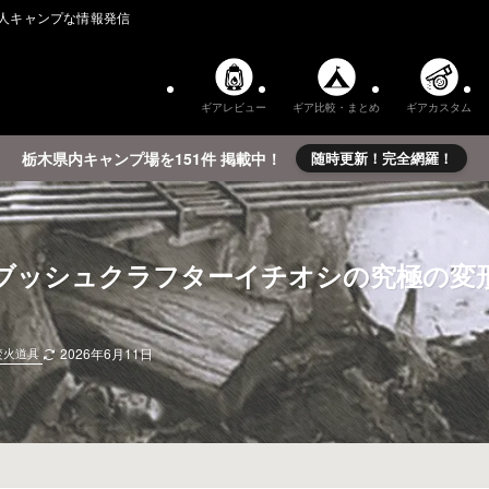
人キャンプな情報発信
ギアレビュー
ギア比較・まとめ
ギアカスタム
栃木県内キャンプ場を151件 掲載中！
随時更新！完全網羅！
ッシュクラフターイチオシの究極の変形する
焚火道具
2026年6月11日