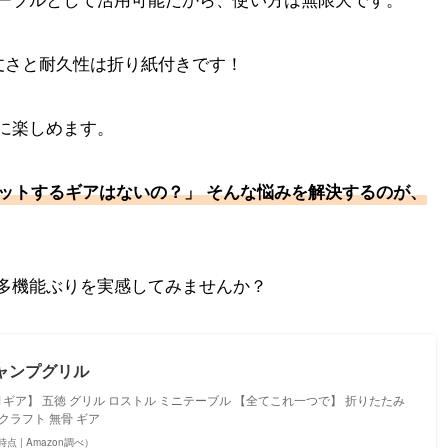
頑丈さと耐久性は折り紙付きです！
に楽しめます。
ットするギアはないの？」 そんな悩みを解決するのが、
多機能ぶりを実感してみませんか？
n1キャンプグリル
する4in1ギア】 五徳 グリル ロストル ミニテーブル 【全てこれ一つで】 折りたたみ
クラフト 無骨 ギア
31時点 | Amazon調べ）