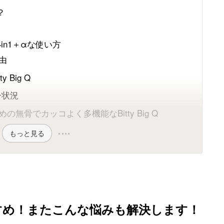
？
の4in1＋αな使い方
由
Big Q
ュー状況
無骨でカッコよく多機能なBitty Big Q
もっと見る
におすすめ！またこんな悩みも解決します！