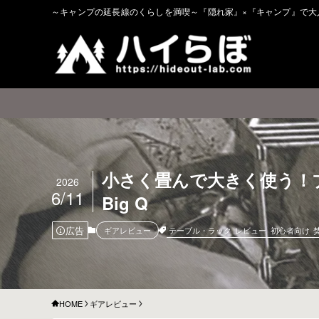
～キャンプの延長線のくらしを満喫～『隠れ家』×『キャンプ』で大
小さく畳んで大きく使う！ブ
2026
6/11
Big Q
広告
テーブル・ラック
レビュー
初心者向け
ギアレビュー
HOME
ギアレビュー