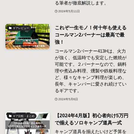
る筆者が徹底解説します。
2024年5月11日
これぞ一生モノ！何十年も使える
ギアレビュー
コールマン2バーナーは最高で最
強！
コールマン2バーナー413Hは、火力
が強く、低温時でも安定した燃焼が
可能です。２バーナーなので、鍋料
理や煮込み料理、燻製や鉄板料理な
ど、様々なキャンプ料理が楽しめ、
長年、キャンパーに愛され続けてい
るギアです。
2024年5月6日
【2024年4月版】初心者向け5万円
ギア比較・まとめ
で揃えるソロキャンプ道具一式
キャンプ道具を揃えたいけど予算を