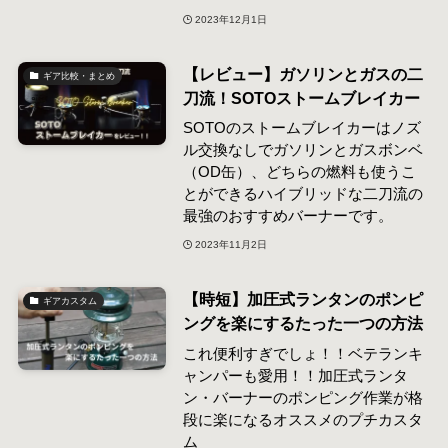
2023年12月1日
【レビュー】ガソリンとガスの二
ギア比較・まとめ
刀流！SOTOストームブレイカー
SOTOのストームブレイカーはノズ
ル交換なしでガソリンとガスボンベ
（OD缶）、どちらの燃料も使うこ
とができるハイブリッドな二刀流の
最強のおすすめバーナーです。
2023年11月2日
【時短】加圧式ランタンのポンピ
ギアカスタム
ングを楽にするたった一つの方法
これ便利すぎでしょ！！ベテランキ
ャンパーも愛用！！加圧式ランタ
ン・バーナーのポンピング作業が格
段に楽になるオススメのプチカスタ
ム