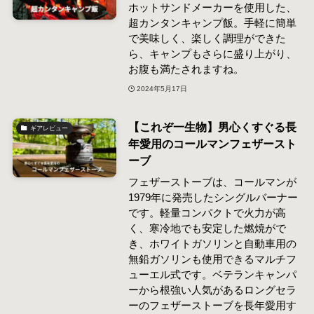
ホットサンドメーカーを使用した、
超カンタンキャンプ飯。手軽に簡単
で美味しく、楽しく調理ができた
ら、キャンプもさらに盛り上がり、
お腹も満たされますね。
2024年5月17日
【これぞ一生物】男心くすぐる長
ギアレビュー
年愛用のコールマンフェザースト
ーブ
フェザーストーブは、コールマンが
1979年に発売したシングルバーナー
です。軽量コンパクトで火力が高
く、寒冷地でも安定した燃焼がで
き、ホワイトガソリンと自動車用の
無鉛ガソリンも使用できるマルチフ
ューエル式です。ベテランキャンパ
ーから根強い人気があるロングセラ
ーのフェザーストーブを長年愛用す