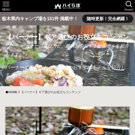
MENU
Search
栃木県内キャンプ場を151件 掲載中！
随時更新！完全網羅！
【バーナー】ギア選びのお役立ちコンテン
ツ
– バーナーの選び方と、燃料別のおすすめモデルを紹介
します。 –
バーナーの選び方と、燃料別のおすすめモデルを紹介し
ます。
HOME
【バーナー】ギア選びのお役立ちコンテンツ