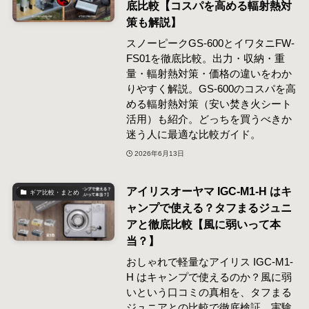
底比較【コスパを高める輻射熱対
策も解説】
スノーピークGS-600とイワタニFW-
FS01を徹底比較。出力・収納・重
量・輻射熱対策・価格の違いをわか
りやすく解説。GS-600のコスパを高
める輻射熱対策（安い焚き火シート
活用）も紹介。どっちを買うべきか
迷う人に最適な比較ガイド。
2026年6月13日
アイリスオーヤマ IGC-M1-H はキ
ギア比較・まとめ
ャンプで使える？タフまるジュニ
アと徹底比較【風に弱いって本
当？】
おしゃれで軽量なアイリス IGC-M1-
H はキャンプで使えるのか？風に弱
いという口コミの真相を、タフまる
ジュニアとの比較で徹底検証。実験