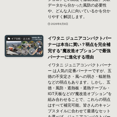
データから分かった風防の必要性
や、どんな人に向いているかを分か
りやすく解説します。
2026年6月9日
イワタニ ジュニアコンパクトバー
ギア比較・まとめ
ナーは本当に買い？弱点を完全補
完する“魔改造オプション”で最強
バーナーに進化する理由
イワタニ ジュニアコンパクトバーナ
ー は人気の定番バーナーですが、五
徳の不安定さ・風への弱さ・輻射熱
などの弱点もあります。しかし、五
徳・風防・遮熱板・遮熱テーブル・
IGT天板などの“魔改造オプション”を
組み合わせることで、これらの弱点
はすべて補完可能。皆さんのキャン
プスタイルに合わせて最適なセット
を選べば、ジュニアコンパクトバー