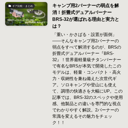
キャンプ用2バーナーの弱点を解
ギア比較・まとめ
消！折畳式デュアルバーナー
BRS-32が選ばれる理由と実力と
は？
「重い・かさばる・設置が面倒」
——そんなキャンプ用2バーナーの
弱点をすべて解消するのが、BRSの
折畳式デュアルバーナー『BRS-
32』！世界最軽量級チタンバーナー
で有名なBRSが本気で開発したこの
モデルは、軽量・コンパクト・高火
力・収納性を兼ね備えた次世代ギ
ア。ソロキャンプや登山にも使え
て、調理の快適さを大幅にUP。この
記事では、BRS-32のスペックや使用
感、他製品との違いを専門的な視点
でわかりやすく解説。2バーナーの
常識を変えるその魅力をチェッ
ク！！