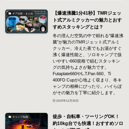
【爆速沸騰1分41秒】TMRジェッ
ギア比較・まとめ
ト式アルミクッカーの魅力とおす
すめスタッキングとは？
冬の澄んだ空気の中で頼れる“爆速沸
騰”が魅力のTMRジェット式アルミ
クッカー。冷えた夜でもお湯がすぐ
沸く爆速性能と、ソロキャンプで扱
いやすい660規格で組むスタッキン
グの気持ちよさが魅力です。
Futaplate660やL.T.Pan 660、Ti
400FD Cupが心地よく収まり、冬キ
ャンプの相棒にぴったり。ハイらぼ
がその魅力を丁寧に紹介します。
2025年12月30日
徒歩・自転車・ツーリングOK！
キャンプ知識
約10kg台でも快適！おすすめソロ