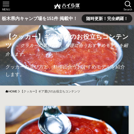
MENU
Search
栃木県内キャンプ場を151件 掲載中！
随時更新！完全網羅！
【クッカー】ギア選びのお役立ちコンテン
ツ
– クッカーの選び方と、料理に合うおすすめモデルを紹
介します。 –
クッカーの選び方と、料理に合うおすすめモデルを紹介
します。
HOME
【クッカー】ギア選びのお役立ちコンテンツ