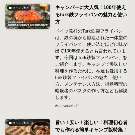
キャンパーに大人気！100年使え
キャンプ料理
るturk鉄フライパンの魅力と使い
方
ドイツ発祥のTurk鉄製フライパン
は、鉄の塊から鍛造された一体型の
フライパンで、使い込むほどに味が
出て100年使えるとも言われていま
す。今回はTurk鉄製フライパン、を
ご紹介します。キャンプで美味しい
料理を作るために、私達も愛用する
turk鉄製フライパンの魅力、使い
方、メンテナンス方法、得意料理の
暗殺者のパスタの作り方なども解説
します。
2024年2月2日
旨い！安い！楽しい！料理初心者
キャンプ料理
でも作れる簡単キャンプ飯特集！