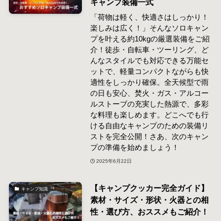
キャンプ装備一式
「荷物は軽く、快適さはしっかり！
楽しみは広く！」そんなソロキャン
プを叶える約10kgの厳選装備をご紹
介！徒歩・自転車・ツーリング、ど
んなスタイルでも対応できる万能セ
ットで、軽量コンパクトながらも快
適性をしっかり確保。全天候型で雨
の日も安心、焚火・ガス・アルコー
ルストーブの充実した熱源で、多彩
な料理も楽しめます。どこへでも行
ける自由なキャンプのための装備リ
ストを完全公開！さあ、次のキャン
プの準備を始めましょう！
2025年6月22日
【キャンプクッカー完全ガイド】
キャンプ知識
素材・サイズ・形状・火器との相
性・選び方、おススメもご紹介！