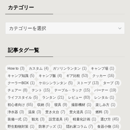
イ
カテゴリー
ブ
カ
テ
ゴ
リ
記事タグ一覧
ー
(3)
(4)
(1)
(1)
How to
カスタム
ガソリンランタン
キャンプ場
(5)
(4)
(53)
(16)
キャンプ知識
キャンプ飯
ギア比較
クッカー
(1)
(5)
(13)
(3)
クーラーBOX
ケロシンランタン
ストーブ
タープ
(8)
(15)
(15)
(19)
チェアー
テント
テーブル・ラック
バーナー
(5)
(21)
(83)
(1)
ライフスタイル
ランタン
レビュー
レンタル
(65)
(5)
(9)
(1)
(1)
初心者向け
収納
寝具
撮影機材
楽しみ方
(3)
(3)
(7)
(11)
(3)
浄水器
温泉
焚き火台
焚火道具
燃料
(2)
(3)
(4)
(1)
(45)
装備一式
観光
設営道具
軽量化計画
選び方
(1)
(1)
(7)
(16)
野生動物対策
防寒グッズ
隠れ家コラム
食器小物