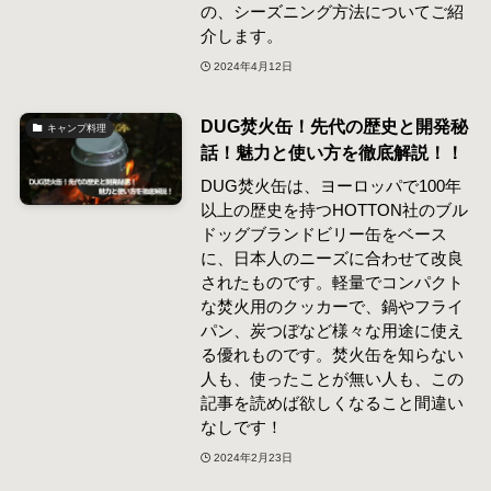
の、シーズニング方法についてご紹
介します。
2024年4月12日
DUG焚火缶！先代の歴史と開発秘
キャンプ料理
話！魅力と使い方を徹底解説！！
DUG焚火缶は、ヨーロッパで100年
以上の歴史を持つHOTTON社のブル
ドッグブランドビリー缶をベース
に、日本人のニーズに合わせて改良
されたものです。軽量でコンパクト
な焚火用のクッカーで、鍋やフライ
パン、炭つぼなど様々な用途に使え
る優れものです。焚火缶を知らない
人も、使ったことが無い人も、この
記事を読めば欲しくなること間違い
なしです！
2024年2月23日