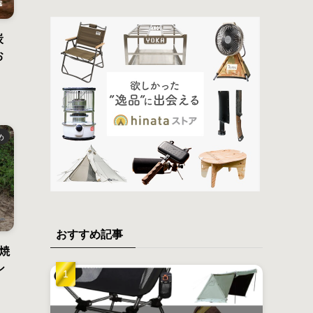
炭
お
め
おすすめ記事
焼
シ