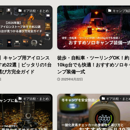
ギア比較・まとめ
キャンプ知
版】キャンプ用アイロンス
徒歩・自転車・ツーリングOK！約
め22選｜ピッタリの1台
10kg台でも快適！おすすめソロキ
選び方完全ガイド
ンプ装備一式
日
2025年6月22日
ギア比較・まとめ
ギア比較・まと