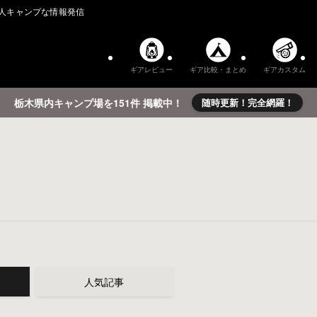
人キャンプな情報発信
ギアレビュー
ギア比較・まとめ
ギアカスタム
栃木県内キャンプ場を151件 掲載中！
随時更新！完全網羅！
人気記事