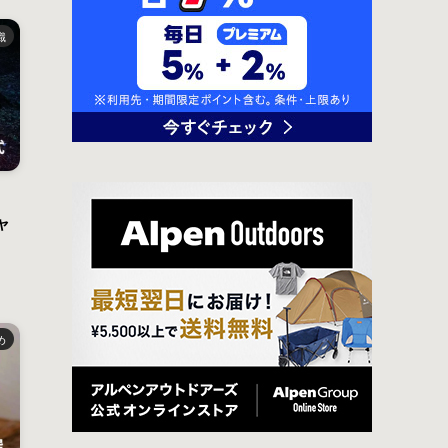
識
ャ
め