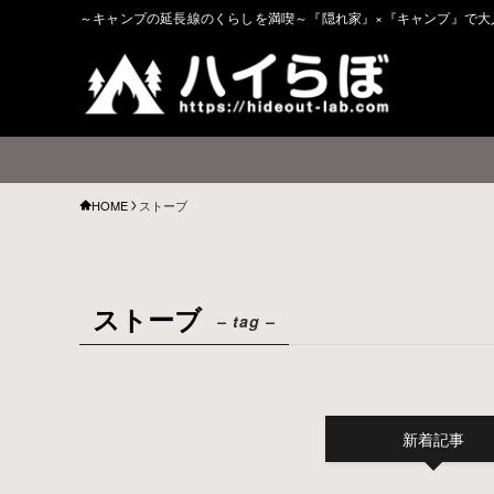
～キャンプの延長線のくらしを満喫～『隠れ家』×『キャンプ』で大
HOME
ストーブ
ストーブ
– tag –
新着記事