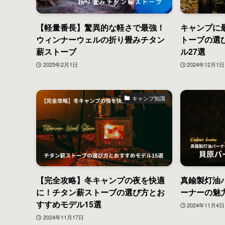
【軽量番長】驚異的な軽さで最強！
キャンプに
ウィンナーウェルの折り畳みチタン
トーブの選
薪ストーブ
ル27選
2025年2月1日
2024年12月1日
キャンプ知識
【完全攻略】冬キャンプの夜を快適
真鍮製灯油
に！チタン薪ストーブの選び方とお
ーナーの魅
すすめモデル15選
2024年11月4日
2024年11月17日