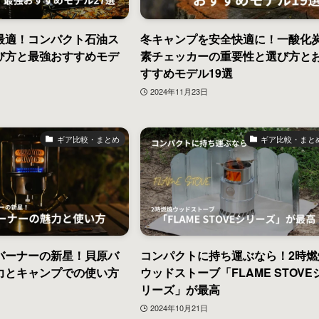
最適！コンパクト石油ス
冬キャンプを安全快適に！一酸化
び方と最強おすすめモデ
素チェッカーの重要性と選び方と
すすめモデル19選
2024年11月23日
ギア比較・まとめ
ギア比較・まと
バーナーの新星！貝原バ
コンパクトに持ち運ぶなら！2時燃
力とキャンプでの使い方
ウッドストーブ「FLAME STOVE
リーズ」が最高
2024年10月21日