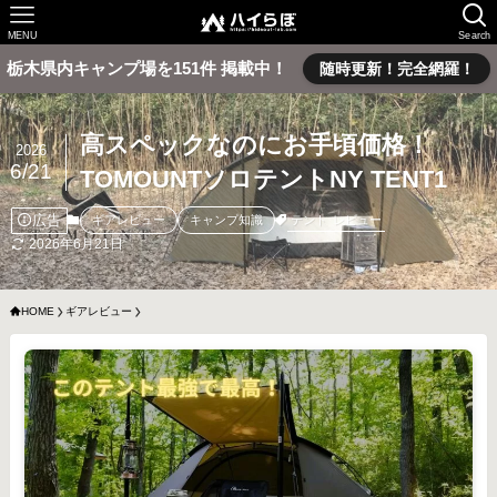
MENU
Search
栃木県内キャンプ場を151件 掲載中！
随時更新！完全網羅！
高スペックなのにお手頃価格！
2026
6/21
TOMOUNTソロテントNY TENT1
広告
テント
レビュー
ギアレビュー
キャンプ知識
2026年6月21日
HOME
ギアレビュー