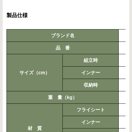
製品仕様
ブランド名
品 番
組立時
サイズ（cm）
インナー
収納時
重 量（kg）
フライシート
インナー
材 質