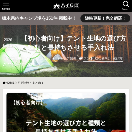
MENU
Search
栃木県内キャンプ場を151件 掲載中！
随時更新！完全網羅！
【初心者向け】テント生地の選び方
2026
6/11
と種類と長持ちさせる手入れ法
広告
テント
初心者向け
選び方
ギア比較・まとめ
キャンプ知識
2026年6月11日
HOME
ギア比較・まとめ