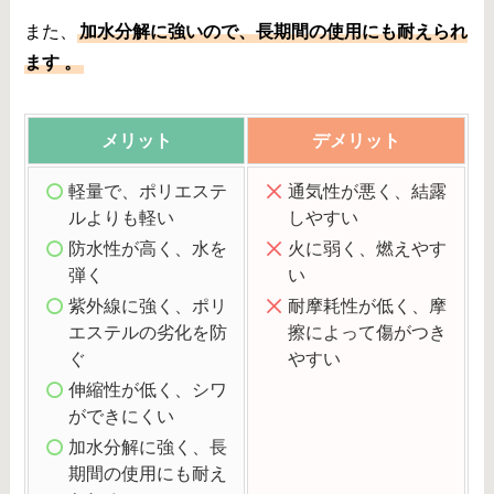
また、
加水分解に強いので、長期間の使用にも耐えられ
ます 。
メリット
デメリット
軽量で、ポリエステ
通気性が悪く、結露
ルよりも軽い
しやすい
防水性が高く、水を
火に弱く、燃えやす
弾く
い
紫外線に強く、ポリ
耐摩耗性が低く、摩
エステルの劣化を防
擦によって傷がつき
ぐ
やすい
伸縮性が低く、シワ
ができにくい
加水分解に強く、長
期間の使用にも耐え