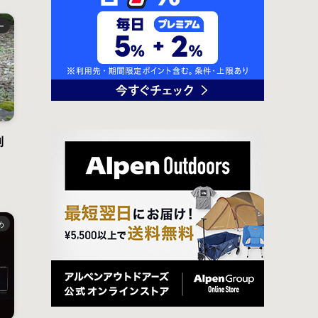
ー
利
め