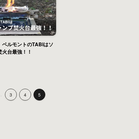
ベルモントのTABIはソ
焚火台最強！！
..
3
4
5