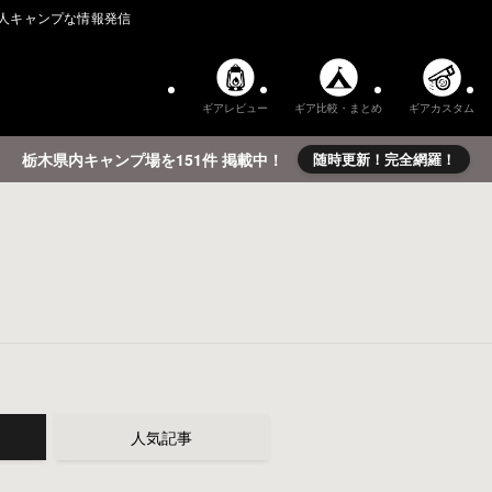
人キャンプな情報発信
ギアレビュー
ギア比較・まとめ
ギアカスタム
栃木県内キャンプ場を151件 掲載中！
随時更新！完全網羅！
人気記事